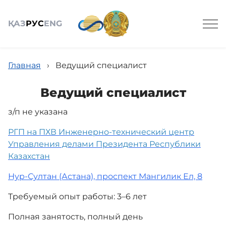
ҚАЗ
РУС
ENG
Главная
›
Ведущий специалист
Ведущий специалист
з/п не указана
Общие сведения
РГП на ПХВ Инженерно-технический центр
Управления делами Президента Республики
Услуги
Казахстан
Нур-Султан (Астана), проспект Мангилик Ел, 8
Проекты
Требуемый опыт работы: 3–6 лет
Полная занятость, полный день
Адалдық алаңы