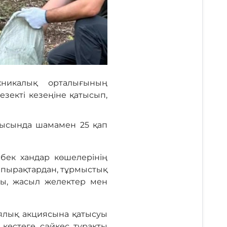
хникалық орталығының
зекті кезеңіне қатысып,
арысында шамамен 25 қап
бек хандар көшелерінің
жапырақтардан, тұрмыстық
ры, жасыл желектер мен
иялық акциясына қатысуы
 кестеге сәйкес тұрақты