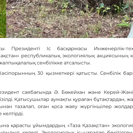
асы Президенті Іс басқармасы Инженерлік-те
зақстан» республикалық экологиялық акциясының ке
жалпықалалық сенбілікке атсалысты.
Кәсіпорынның 30 қызметкері қатысты. Сенбілік б
зидент саябағында Ә. Бөкейхан және Керей-Жәні
зілді. Қатысушылар аумақты қураған бұтақтардан, 
рынан тазалап, оған қоса жаяу жүргіншілер жолда
 келтірді.
ына қарасты ұйымдардың «Таза Қазақстан» эколог
ырылып келеді. Экологиялық іс-шаралар бекітілген