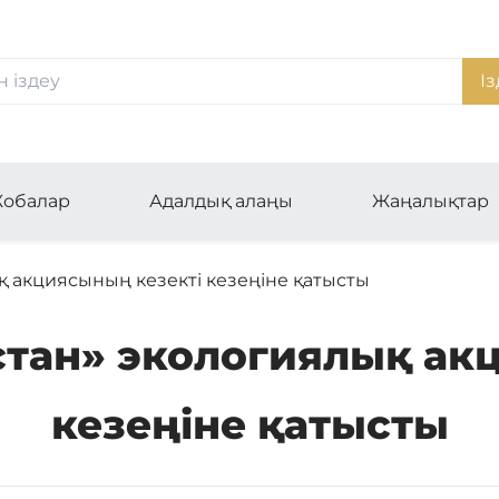
Із
обалар
Адалдық алаңы
Жаңалықтар
қ акциясының кезекті кезеңіне қатысты
стан» экологиялық ак
кезеңіне қатысты