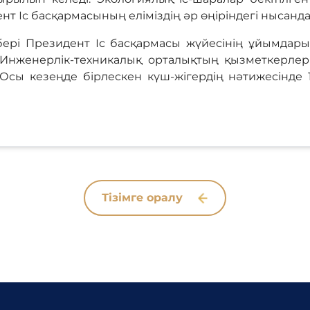
дент Іс басқармасының еліміздің әр өңіріндегі нысан
рі Президент Іс басқармасы жүйесінің ұйымдары 
е Инженерлік-техникалық орталықтың қызметкерлері
сы кезеңде бірлескен күш-жігердің нәтижесінде 1
Тізімге оралу