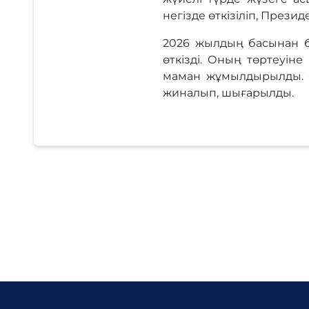
негізде өткізіліп, Прези
2026 жылдың басынан бе
өткізді. Оның төртеуін
маман жұмылдырылды. О
жиналып, шығарылды.