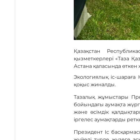
Қазақстан Республик
қызметкерлері «Таза Қа
Астана қаласында өткен 
Экологиялық іс-шараға 
қоқыс жиналды.
Тазалық жұмыстары Пре
бойындағы аумақта жүргі
және өсімдік қалдықта
іргелес аумақтарды ретке
Президент Іс басқармас
жүйелі түрде жүзеге ас