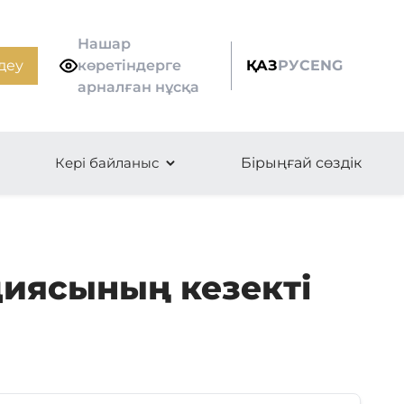
Нашар
деу
көретіндерге
ҚАЗ
РУС
ENG
арналған нұсқа
Кері байланыс
Бірыңғай сөздік
циясының кезекті