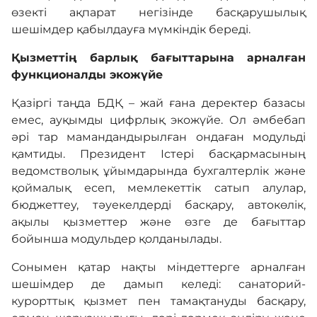
өзекті ақпарат негізінде басқарушылық
шешімдер қабылдауға мүмкіндік береді.
Қызметтің барлық бағыттарына арналған
функционалды экожүйе
Қазіргі таңда БДҚ – жай ғана деректер базасы
емес, ауқымды цифрлық экожүйе. Ол әмбебап
әрі тар мамандандырылған ондаған модульді
қамтиды. Президент Істері басқармасының
ведомстволық ұйымдарында бухгалтерлік және
қоймалық есеп, мемлекеттік сатып алулар,
бюджеттеу, тәуекелдерді басқару, автокөлік,
ақылы қызметтер және өзге де бағыттар
бойынша модульдер қолданылады.
Сонымен қатар нақты міндеттерге арналған
шешімдер де дамып келеді: санаторий-
курорттық қызмет пен тамақтануды басқару,