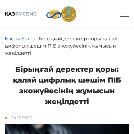
ҚАЗ
РУС
ENG
Басты бет
›
Бірыңғай деректер қоры: қалай
цифрлық шешім ПІБ экожүйесінің жұмысын
жеңілдетті
Жалпы мағлұмат
Бірыңғай деректер қоры:
қалай цифрлық шешім ПІБ
Қызметтер
экожүйесінің жұмысын
жеңілдетті
Жобалар
24.12.2025
Адалдық алаңы