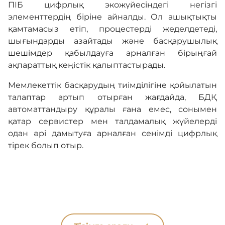
ПІБ цифрлық экожүйесіндегі негізгі
элементтердің біріне айналды. Ол ашықтықты
қамтамасыз етіп, процестерді жеделдетеді,
шығындарды азайтады және басқарушылық
шешімдер қабылдауға арналған бірыңғай
ақпараттық кеңістік қалыптастырады.
Мемлекеттік басқарудың тиімділігіне қойылатын
талаптар артып отырған жағдайда, БДҚ
автоматтандыру құралы ғана емес, сонымен
қатар сервистер мен талдамалық жүйелерді
одан әрі дамытуға арналған сенімді цифрлық
тірек болып отыр.