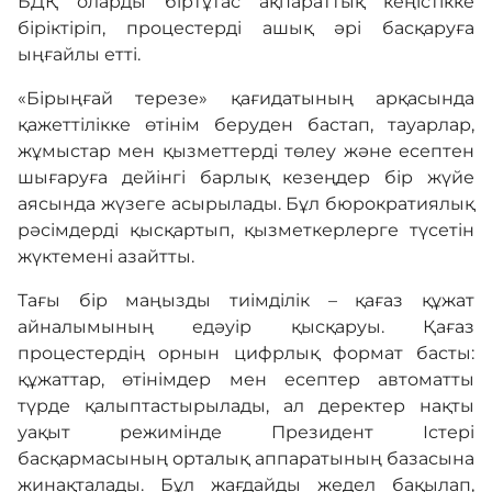
БДҚ оларды біртұтас ақпараттық кеңістікке
біріктіріп, процестерді ашық әрі басқаруға
ыңғайлы етті.
«Бірыңғай терезе» қағидатының арқасында
қажеттілікке өтінім беруден бастап, тауарлар,
жұмыстар мен қызметтерді төлеу және есептен
шығаруға дейінгі барлық кезеңдер бір жүйе
аясында жүзеге асырылады. Бұл бюрократиялық
рәсімдерді қысқартып, қызметкерлерге түсетін
жүктемені азайтты.
Тағы бір маңызды тиімділік – қағаз құжат
айналымының едәуір қысқаруы. Қағаз
процестердің орнын цифрлық формат басты:
құжаттар, өтінімдер мен есептер автоматты
түрде қалыптастырылады, ал деректер нақты
уақыт режимінде Президент Істері
басқармасының орталық аппаратының базасына
жинақталады. Бұл жағдайды жедел бақылап,