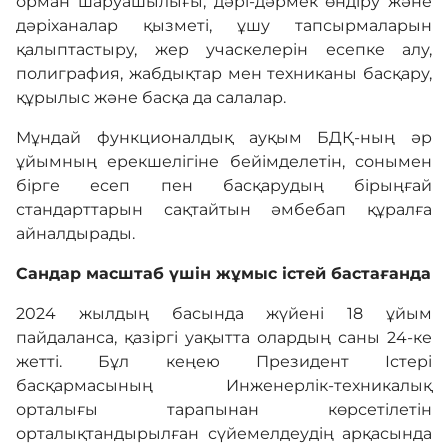
орман шаруашылығы, дәрі-дәрмек өндіру және
дәріханалар қызметі, ұшу тапсырмаларын
қалыптастыру, жер учаскелерін есепке алу,
полиграфия, жабдықтар мен техниканы басқару,
құрылыс және басқа да салалар.
Мұндай функционалдық ауқым БДҚ-ның әр
ұйымның ерекшелігіне бейімделетін, сонымен
бірге есеп пен басқарудың бірыңғай
стандарттарын сақтайтын әмбебап құралға
айналдырады.
Сандар масштаб үшін жұмыс істей бастағанда
2024 жылдың басында жүйені 18 ұйым
пайдаланса, қазіргі уақытта олардың саны 24-ке
жетті. Бұл кеңею Президент Істері
басқармасының Инженерлік-техникалық
орталығы тарапынан көрсетілетін
орталықтандырылған сүйемелдеудің арқасында