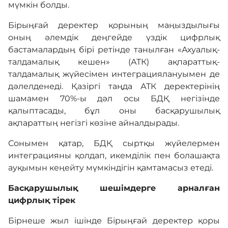
мүмкін болды.
Бірыңғай деректер қорының маңыздылығы
оның әлемдік деңгейде үздік цифрлық
бастамалардың бірі ретінде танылған «Ахуалық-
талдамалық кешен» (АТК) ақпараттық-
талдамалық жүйесімен интеграциялануымен де
дәлелденеді. Қазіргі таңда АТК деректерінің
шамамен 70%-ы дәл осы БДҚ негізінде
қалыптасады, бұл оны басқарушылық
ақпараттың негізгі көзіне айналдырады.
Сонымен қатар, БДҚ сыртқы жүйелермен
интеграцияны қолдап, икемділік пен болашақта
ауқымын кеңейту мүмкіндігін қамтамасыз етеді.
Басқарушылық шешімдерге арналған
цифрлық тірек
Бірнеше жыл ішінде Бірыңғай деректер қоры