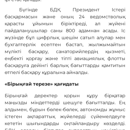
Бүгінде БДҚ Президент Істері
басқармасын және оның 24 ведомстволық
қарасты ұйымын біріктіреді, ал жүйені
пайдаланушылар саны 800 адамнан асады. Іс
жүзінде бұл цифрлық шешім сатып алулар мен
бухгалтерлік есептен бастап, жылжымайтын
мүлікті басқару, санаторийлердің қызметі,
еңбекті қорғау және тіпті авиациялық флотты
басқаруға дейінгі барлық бағыттарды қамтитын
өтпелі басқару құралына айналды.
«Бірыңғай терезе» қағидаты
Бірыңғай деректер қорын құру бірқатар
маңызды міндеттерді шешуге бағытталды. Ең
алдымен, бұрын бөлек-бөлек, автономды жұмыс
істеген ақпараттық жүйелерді сүйемелдеуге
кететін шығындарды оңтайландыру көзделді.