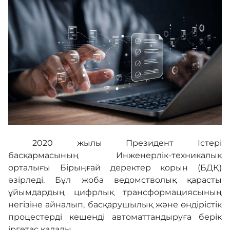
Жаңалықтар
Кері байланыс
Бірыңғай сөздік
Нашар көретіндерге
2020 жылы Президент Істері
арналған нұсқа
басқармасының Инженерлік-техникалық
орталығы Бірыңғай деректер қорын (БДҚ)
әзірледі. Бұл жоба ведомстволық қарасты
ұйымдардың цифрлық трансформациясының
негізіне айналып, басқарушылық және өндірістік
процестерді кешенді автоматтандыруға берік
іргетас қалады.